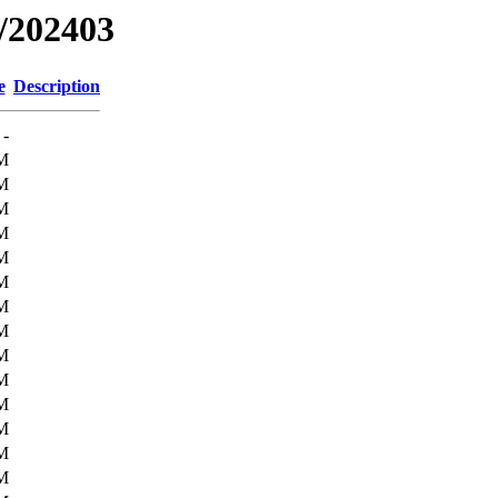
f/202403
e
Description
-
M
M
M
M
M
M
M
M
M
M
M
M
M
M