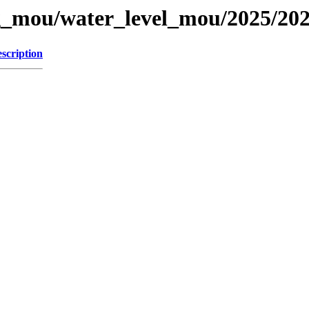
og_mou/water_level_mou/2025/20
scription